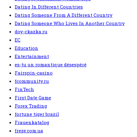
Dating In Different Countries
Dating Someone From A Different Country
Dating Someone Who Lives In Another Country
doy-ckazka.ru
EC
Education
Entertainment
es-tu un romantique désespéré
Fairspin-casino
fcommunity.ru
FinTech
First Date Game
Forex Trading
fortune tiger brazil
Frauenkatalog
freze.com.ua