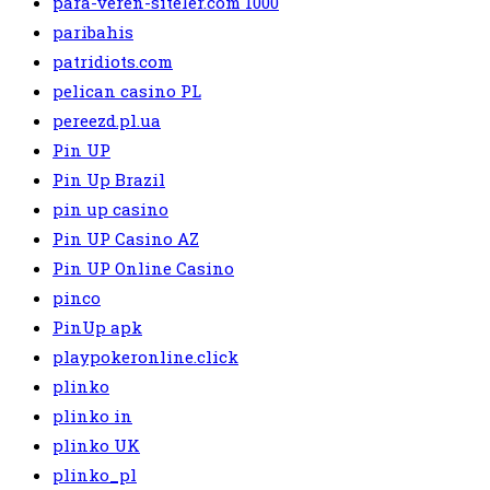
para-veren-siteler.com 1000
paribahis
patridiots.com
pelican casino PL
pereezd.pl.ua
Pin UP
Pin Up Brazil
pin up casino
Pin UP Casino AZ
Pin UP Online Casino
pinco
PinUp apk
playpokeronline.click
plinko
plinko in
plinko UK
plinko_pl