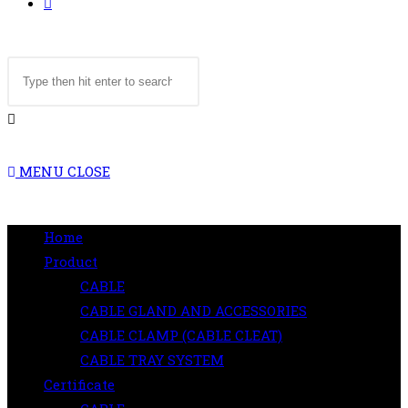
TOGGLE
Search
WEBSITE
this
website
SEARCH
MENU
CLOSE
Home
Product
CABLE
CABLE GLAND AND ACCESSORIES
CABLE CLAMP (CABLE CLEAT)
CABLE TRAY SYSTEM
Certificate