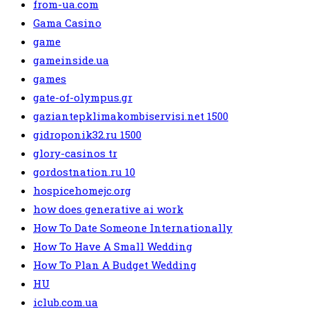
from-ua.com
Gama Casino
game
gameinside.ua
games
gate-of-olympus.gr
gaziantepklimakombiservisi.net 1500
gidroponik32.ru 1500
glory-casinos tr
gordostnation.ru 10
hospicehomejc.org
how does generative ai work
How To Date Someone Internationally
How To Have A Small Wedding
How To Plan A Budget Wedding
HU
iclub.com.ua