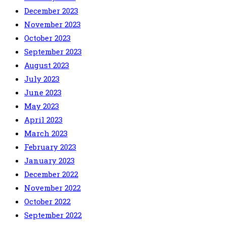
December 2023
November 2023
October 2023
September 2023
August 2023
July 2023
June 2023
May 2023
April 2023
March 2023
February 2023
January 2023
December 2022
November 2022
October 2022
September 2022