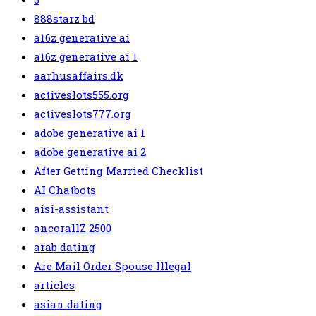
888starz bd
a16z generative ai
a16z generative ai 1
aarhusaffairs.dk
activeslots555.org
activeslots777.org
adobe generative ai 1
adobe generative ai 2
After Getting Married Checklist
AI Chatbots
aisi-assistant
ancorallZ 2500
arab dating
Are Mail Order Spouse Illegal
articles
asian dating