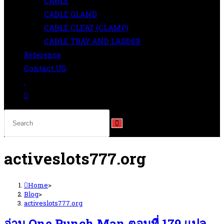
CABLE
CABLE GLAND
CABLE CLEAT (CLAMP)
CABLE TRAY AND LADDER
Reference
Contact US
.
Toggle
website
search
activeslots777.org
Home
>
Blog
>
activeslots777.org
อ่าน One Punch Man ตอนที่ 179 แปล