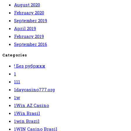
August 2020
February 2020
September 2019
April 2019
February 2019
September 2016
Categories
! Без рубрики
1
111
1daycasino777.org
1w
1Win AZ Casino
1Win Brasil
1win Brazil
1WIN Casino Brasil