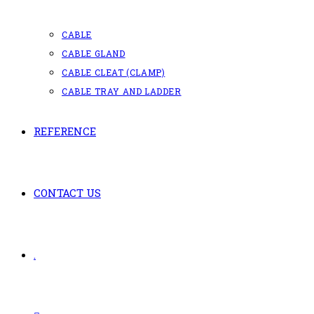
CABLE
CABLE GLAND
CABLE CLEAT (CLAMP)
CABLE TRAY AND LADDER
REFERENCE
CONTACT US
.