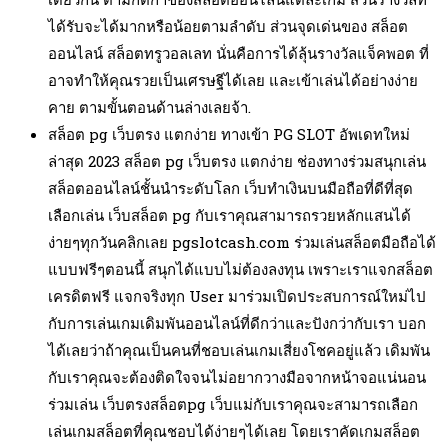
ได้รับจะได้มากหรือน้อยตามลำดับ ส่วนจุดเด่นของ สล็อต
ออนไลน์ สล็อตทรูวอลเลท นั่นคือการได้ลุ้นรางวัลแจ็คพอต ที่
อาจทำให้คุณรวยเป็นเศรษฐีได้เลย และเข้าเล่นได้อย่างง่าย
คาย ตามขั้นตอนด้านล่างเลยจ้า.
สล็อต pg เว็บตรง แตกง่าย ทางเข้า PG SLOT อัพเดทใหม่
ล่าสุด 2023 สล็อต pg เว็บตรง แตกง่าย ช่องทางร่วมสนุกเล่น
สล็อตออนไลน์ชั้นนำระดับโลก เว็บทำเงินบนมือถือที่ดีที่สุด
เลือกเล่น เว็บสล็อต pg กับเราคุณสามารถรวยหลักแสนได้
ง่ายๆทุกวันคลิกเลย pgslotcash.com ร่วมเล่นสล็อตมือถือได้
แบบฟรีๆตอนนี้ สนุกได้แบบไม่ต้องลงทุน เพราะเราแจกสล็อต
เครดิตฟรี แจกจริงทุก User มาร่วมเปิดประสบการณ์ใหม่ไป
กับการเล่นเกมเดิมพันออนไลน์ที่ดีกว่าและปังกว่ากับเรา บอก
ได้เลยว่าถ้าคุณเป็นคนที่ชอบเล่นเกมเสี่ยงโชคอยู่แล้ว เดิมพัน
กับเราคุณจะต้องติดใจจนไม่อยากวางมือจากหน้าจอแน่นอน
ร่วมเล่น เว็บตรงสล็อตpg เว็บแม่กับเราคุณจะสามารถเลือก
เล่นเกมสล็อตที่คุณชอบได้ง่ายๆได้เลย โดยเราคัดเกมสล็อต