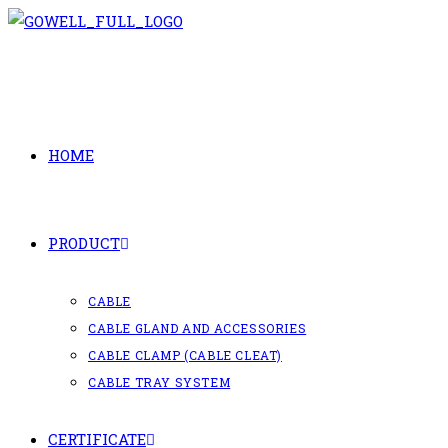
Skip
to
content
HOME
PRODUCT
CABLE
CABLE GLAND AND ACCESSORIES
CABLE CLAMP (CABLE CLEAT)
CABLE TRAY SYSTEM
CERTIFICATE